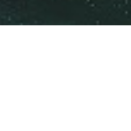
BALR.
Dit is een echt jetset boot, in een speciale BALR. uitvoering.
Een geweldig geluidssysteem is op maat gemaakt en
aangepast aan de specifieke kenmerken van de boot en de
persoonlijke wensen van de eigenaars.
Vanquish 43 BALR. yacht is de populairste dag charterboot
op Ibiza. Het ontwerp en comfort maken de Vanquish het
ideale luxe dag charterjacht voor een reis door het prachtige
water van Ibiza.